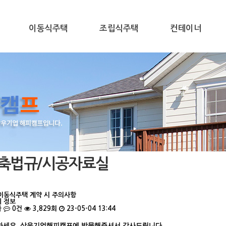
이동식주택
조립식주택
컨테이너
축법규/시공자료실
이동식주택 계약 시 주의사항
 정보
자
0건
3,829회
23-05-04 13:44
하세요. 삼우기업해피캠프에 방문해주셔서 감사드립니다.