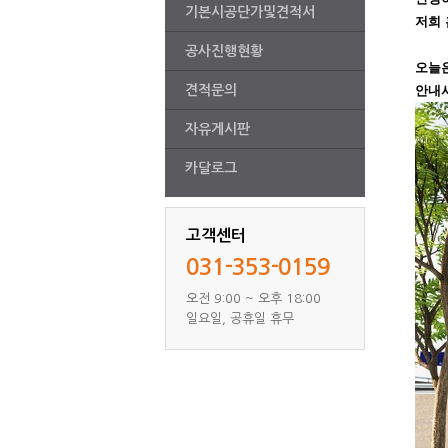
기본시공단가및견적서
저희 
공사진행현황
오늘
견적문의
안내
자유게시판
카달로그
고객센터
031-353-0159
오전 9:00 ~ 오후 18:00
일요일, 공휴일 휴무