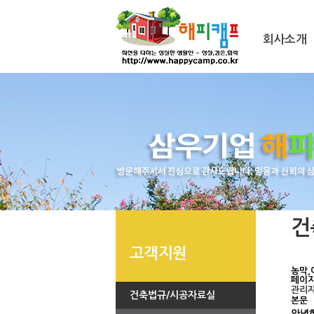
회사소개
건
고객지원
농막,
페이지
관리
건축법규/시공자료실
본문
안녕