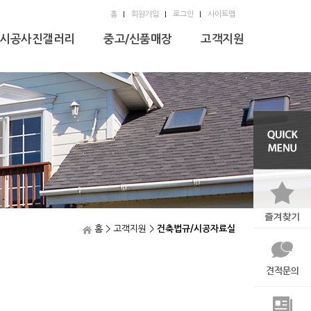
홈
회원가입
로그인
사이트맵
시공사진갤러리
중고/신품매장
고객지원
홈 > 고객지원 >
건축법규/시공자료실