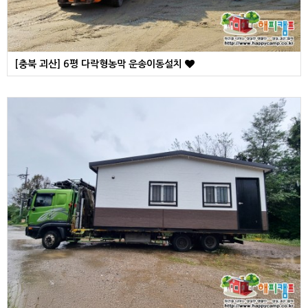
[충북 괴산] 6평 다락형농막 운송이동설치